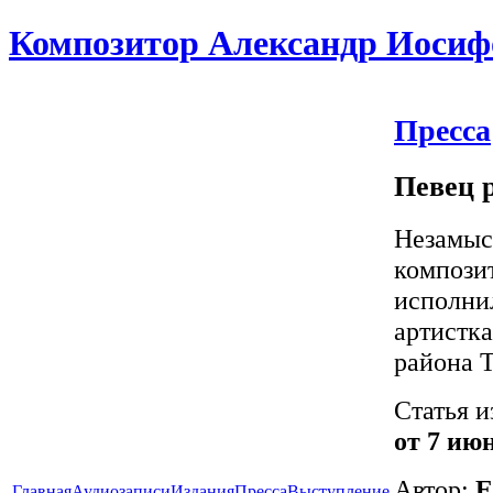
Композитор Александр Иосиф
Пресса
Певец 
Незамыс
компози
исполни
артистка
района Т
Статья и
от 7 ию
Автор:
Е
Главная
Аудиозаписи
Издания
Пресса
Выступление