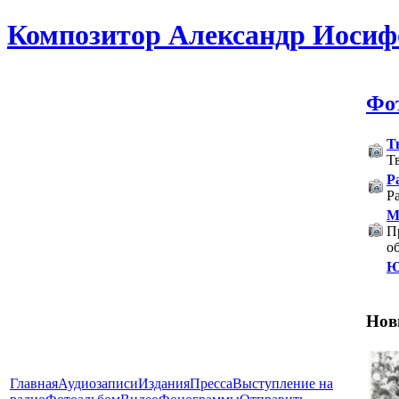
Композитор Александр Иосиф
Фо
Т
Т
Р
Р
М
П
о
Ю
Нов
Главная
Аудиозаписи
Издания
Пресса
Выступление на