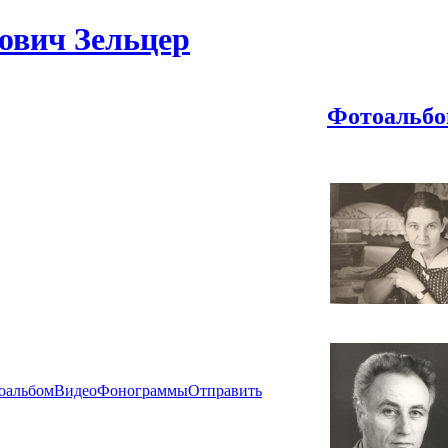
ович Зельцер
Фотоальб
оальбом
Видео
Фонограммы
Отправить